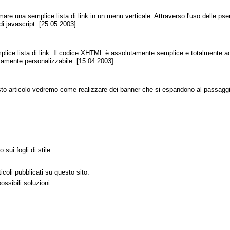
rmare una semplice lista di link in un menu verticale. Attraverso l'uso delle ps
 di javascript. [25.05.2003]
plice lista di link. Il codice XHTML è assolutamente semplice e totalmente a
tamente personalizzabile. [15.04.2003]
uesto articolo vedremo come realizzare dei banner che si espandono al passagg
sui fogli di stile.
coli pubblicati su questo sito.
ossibili soluzioni.