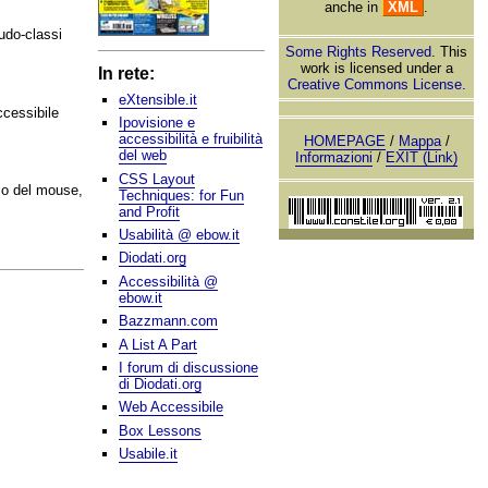
anche in
XML
.
eudo-classi
Some Rights Reserved
. This
work is licensed under a
In rete:
Creative Commons License.
eXtensible.it
ccessibile
Ipovisione e
accessibilità e fruibilità
HOMEPAGE
/
Mappa
/
del web
Informazioni
/
EXIT (Link)
CSS Layout
io del mouse,
Techniques: for Fun
and Profit
Usabilità @ ebow.it
Diodati.org
Accessibilità @
ebow.it
Bazzmann.com
A List A Part
I forum di discussione
di Diodati.org
Web Accessibile
Box Lessons
Usabile.it