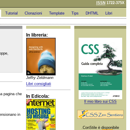
ISSN
1722-375X
Tutorial
Clonazioni
Template
Tips
DHTML
Libri
In libreria:
roppe,
Jeffry Zeldmann
Libri consigliati
una pagina che
In Edicola:
Il mio libro sui CSS
ensionano in
.ConStile è disponibile