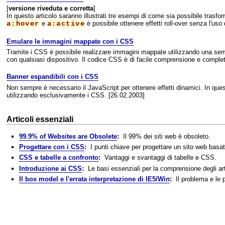
[
versione riveduta e corretta
]
In questo articolo saranno illustrati tre esempi di come sia possibile trasfo
a:hover
e
a:active
è possibile ottenere effetti roll-over senza l'uso
Emulare le immagini mappate con i CSS
Tramite i CSS è possibile realizzare immagini mappate utilizzando una sem
con qualsiasi dispositivo. Il codice CSS è di facile comprensione e comple
Banner espandibili con i CSS
Non sempre è necessario il JavaScript per ottenere effetti dinamici. In q
utilizzando esclusivamente i CSS. [26.02.2003]
Articoli essenziali
99.9% of Websites are Obsolete
:
Il 99% dei siti web è obsoleto.
Progettare con i CSS
:
I punti chiave per progettare un sito web basato 
CSS e tabelle a confronto
:
Vantaggi e svantaggi di tabelle e CSS.
Introduzione ai CSS
:
Le basi essenziali per la comprensione degli arti
Il box model e l'errata interpretazione di IE5/Win
:
Il problema e le p